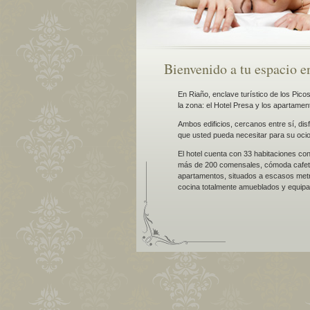
Bienvenido a tu espacio e
En Riaño, enclave turístico de los Pico
la zona: el Hotel Presa y los apartamen
Ambos edificios, cercanos entre sí, dis
que usted pueda necesitar para su oci
El hotel cuenta con 33 habitaciones co
más de 200 comensales, cómoda cafete
apartamentos, situados a escasos metro
cocina totalmente amueblados y equip